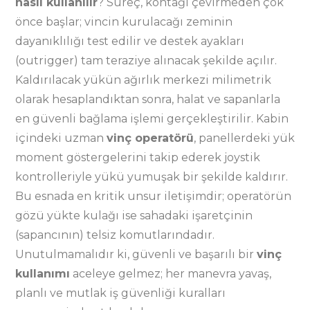
nasıl kullanılır
? Süreç, kontağı çevirmeden çok
önce başlar; vincin kurulacağı zeminin
dayanıklılığı test edilir ve destek ayakları
(outrigger) tam teraziye alınacak şekilde açılır.
Kaldırılacak yükün ağırlık merkezi milimetrik
olarak hesaplandıktan sonra, halat ve sapanlarla
en güvenli bağlama işlemi gerçekleştirilir. Kabin
içindeki uzman
vinç operatörü
, panellerdeki yük
moment göstergelerini takip ederek joystik
kontrolleriyle yükü yumuşak bir şekilde kaldırır.
Bu esnada en kritik unsur iletişimdir; operatörün
gözü yükte kulağı ise sahadaki işaretçinin
(sapancının) telsiz komutlarındadır.
Unutulmamalıdır ki, güvenli ve başarılı bir
vinç
kullanımı
aceleye gelmez; her manevra yavaş,
planlı ve mutlak iş güvenliği kuralları