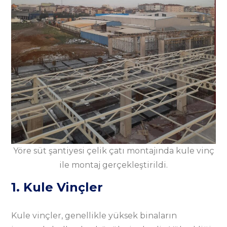
Yöre süt şantiyesi çelik çatı montajında kule vinç
ile montaj gerçekleştirildi.
1. Kule Vinçler
Kule vinçler, genellikle yüksek binaların