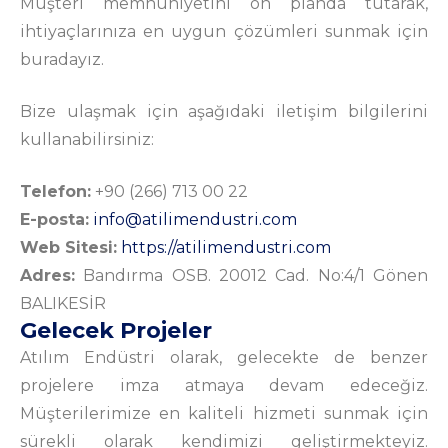
Müşteri memnuniyetini ön planda tutarak,
ihtiyaçlarınıza en uygun çözümleri sunmak için
buradayız.
Bize ulaşmak için aşağıdaki iletişim bilgilerini
kullanabilirsiniz:
Telefon:
+90 (266) 713 00 22
E-posta:
info@atilimendustri.com
Web Sitesi:
https://atilimendustri.com
Adres:
Bandırma OSB. 20012 Cad. No:4/1 Gönen
BALIKESİR
Gelecek Projeler
Atılım Endüstri olarak, gelecekte de benzer
projelere imza atmaya devam edeceğiz.
Müşterilerimize en kaliteli hizmeti sunmak için
sürekli olarak kendimizi geliştirmekteyiz.