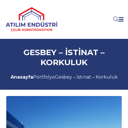
GESBEY – İSTINAT –
KORKULUK
Anasayfa
Portfolyo
Gesbey – İstinat – Korkuluk