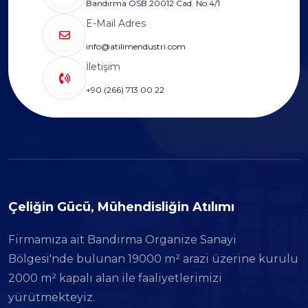
Bandırma OSB 20012 Cad. No:4/1
E-Mail Adres
info@atilimendustri.com
İletişim
+90 (266) 713 00 22
Çeliğin Gücü, Mühendisliğin Atılımı
Firmamıza ait Bandırma Organize Sanayi
Bölgesi'nde bulunan 19000 m² arazi üzerine kurulu
2000 m² kapalı alan ile faaliyetlerimizi
yürütmekteyiz.