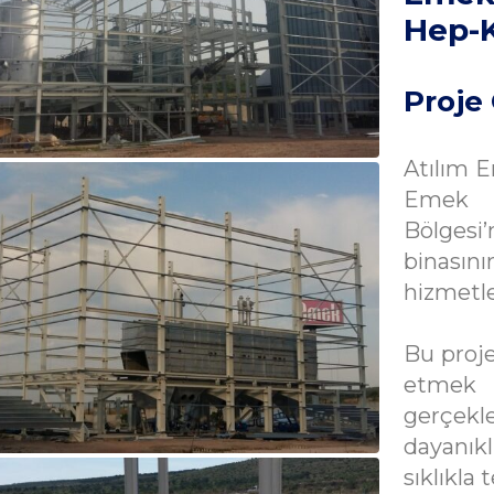
Hep-K
Proje 
Atılım E
Emek Y
Bölgesi
binası
hizmetl
Bu proje
etmek 
gerçekle
dayanıkl
sıklıkla