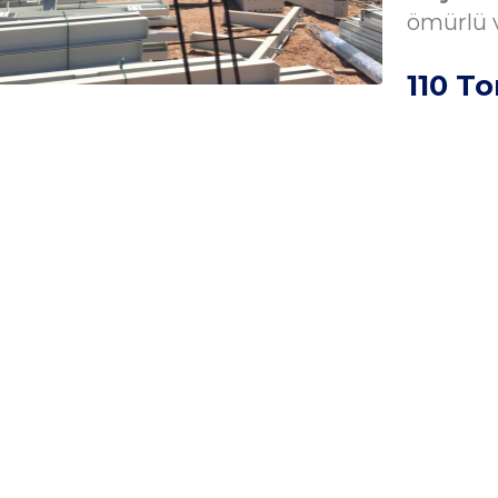
ömürlü v
110 T