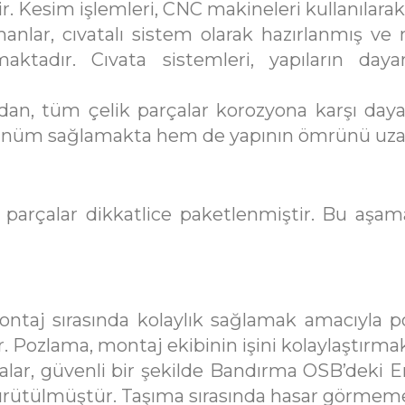
r. Kesim işlemleri, CNC makineleri kullanılarak 
lar, cıvatalı sistem olarak hazırlanmış ve m
ktadır. Cıvata sistemleri, yapıların daya
dan, tüm çelik parçalar korozyona karşı daya
örünüm sağlamakta hem de yapının ömrünü uza
 parçalar dikkatlice paketlenmiştir. Bu aşam
taj sırasında kolaylık sağlamak amacıyla po
r. Pozlama, montaj ekibinin işini kolaylaştırm
lar, güvenli bir şekilde Bandırma OSB’deki Em
ürütülmüştür. Taşıma sırasında hasar görmemesi