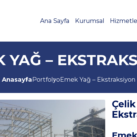
Ana Sayfa
Kurumsal
Hizmetle
 YAĞ – EKSTRAK
Anasayfa
Portfolyo
Emek Yağ – Ekstraksiyon
Çel
Ekstr
Emek