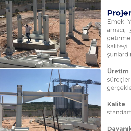
Proje
Emek Ya
amacı, 
getirmek
kalitey
şunlardır
Üretim 
süreçle
gerçekle
Kalite 
standar
Dayanık